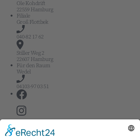
Ole Kohdrift
22559 Hamburg
Filiale
Groß Flottbek
040-82 17 62
Stiller Weg 2
22607 Hamburg
Für den Raum
Wedel
04103-97 03 51
Genderhinweis