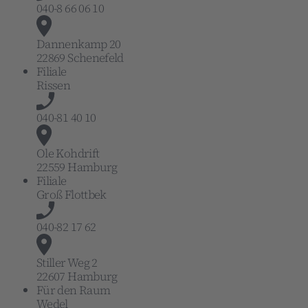
040-8 66 06 10
Dannenkamp 20
22869 Schenefeld
Filiale
Rissen
040-81 40 10
Ole Kohdrift
22559 Hamburg
Filiale
Groß Flottbek
040-82 17 62
Stiller Weg 2
22607 Hamburg
Für den Raum
Wedel