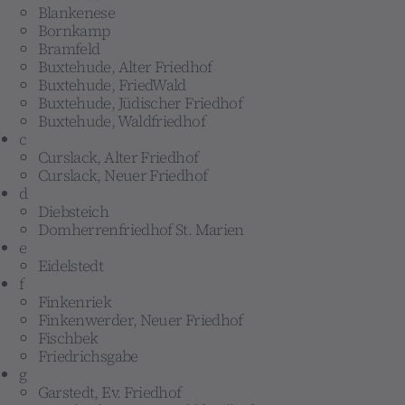
Blankenese
Bornkamp
Bramfeld
Buxtehude, Alter Friedhof
Buxtehude, FriedWald
Buxtehude, Jüdischer Friedhof
Buxtehude, Waldfriedhof
c
Curslack, Alter Friedhof
Curslack, Neuer Friedhof
d
Diebsteich
Domherrenfriedhof St. Marien
e
Eidelstedt
f
Finkenriek
Finkenwerder, Neuer Friedhof
Fischbek
Friedrichsgabe
g
Garstedt, Ev. Friedhof