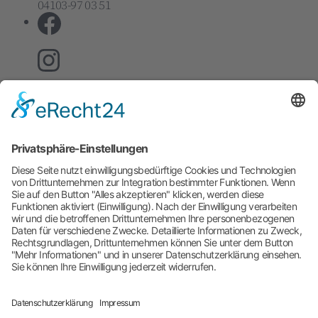
04103-97 03 51
Genderhinweis
Aus Gründen der besseren Lesbarkeit verzichten
wir auf die gleichzeitige Verwendung der
Sprachformen männlich, weiblich und divers
(m/w/d). Sämtliche Personenbezeichnungen gelten
gleichermaßen für alle Geschlechter. Die verkürzte
Sprachform hat nur redaktionelle Gründe und
beinhaltet keine Wertung.